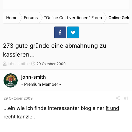
Home
Forums
"Online Geld verdienen" Foren
Online Geld
273 gute gründe eine abmahnung zu
kassieren...
T
S
john-smith
29 Oktober 2009
h
t
e
a
john-smith
m
r
- Premium Member -
e
t
n
d
#1
29 Oktober 2009
s
a
t
t
...ein wie ich finde interessanter blog einer
it und
a
u
recht kanzlei
.
r
m
t
e