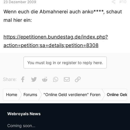
#10
23 Dezember 2009
Wenn euch die Abmahnerei auch anko****, schaut
mal hier ein:
https://epetitionen.bundestag.de/index.php?
action=petition;sa=details;petition=8308
You must log in or register to reply here.
Facebook
Twitter
Reddit
WhatsApp
E-Mail
Link
Share:
Home
Forums
"Online Geld verdienen" Foren
Online Geld
Webroyals News
Coming soon...