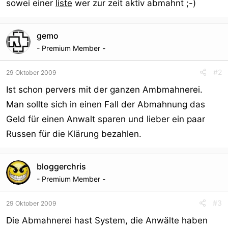
sowei einer
liste
wer zur zeit aktiv abmahnt ;-)
r
gemo
- Premium Member -
#2
29 Oktober 2009
Ist schon pervers mit der ganzen Ambmahnerei.
Man sollte sich in einen Fall der Abmahnung das
Geld für einen Anwalt sparen und lieber ein paar
Russen für die Klärung bezahlen.
bloggerchris
- Premium Member -
#3
29 Oktober 2009
Die Abmahnerei hast System, die Anwälte haben