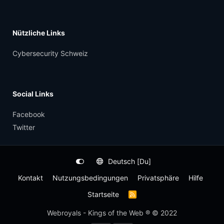
Nützliche Links
Cybersecurity Schweiz
Social Links
Facebook
Twitter
Deutsch [Du]
Kontakt
Nutzungsbedingungen
Privatsphäre
Hilfe
Startseite
R
S
S
Webroyals - Kings of the Web ® © 2022
-