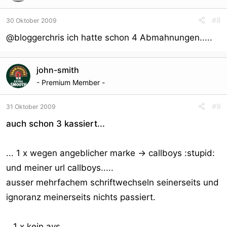
#8
30 Oktober 2009
@bloggerchris ich hatte schon 4 Abmahnungen.....
john-smith
- Premium Member -
#9
31 Oktober 2009
auch schon 3 kassiert...
... 1 x wegen angeblicher marke -> callboys :stupid:
und meiner url callboys.....
ausser mehrfachem schriftwechseln seinerseits und
ignoranz meinerseits nichts passiert.
...1 x kein avs