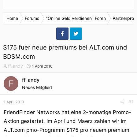
Home
Forums
"Online Geld verdienen" Foren
Partnerpro
$175 fuer neue premiums bei ALT.com und
BDSM.com
T
S
ff_andy
1 April 2010
h
t
e
a
ff_andy
F
m
r
Neues Mitglied
e
t
n
d
#1
1 April 2010
s
a
t
t
FriendFinder Networks hat eine 2-monatige Promo-
a
u
Aktion gestartet. Im April und Maerz zahlen wir im
r
m
ALT.com pmo-Programm
$175
pro neuem premium
t
e