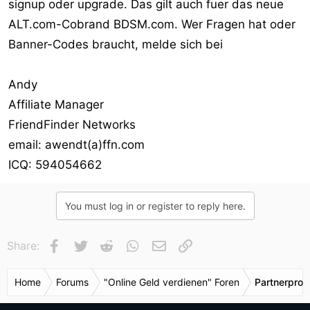
signup oder upgrade. Das gilt auch fuer das neue
r
ALT.com-Cobrand BDSM.com. Wer Fragen hat oder
Banner-Codes braucht, melde sich bei
Andy
Affiliate Manager
FriendFinder Networks
email: awendt(a)ffn.com
ICQ: 594054662
You must log in or register to reply here.
Facebook
Twitter
Reddit
WhatsApp
E-Mail
Link
Share:
Home
Forums
"Online Geld verdienen" Foren
Partnerpro