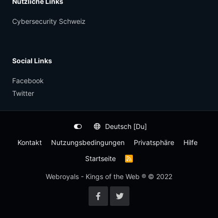
Nützliche Links
Cybersecurity Schweiz
Social Links
Facebook
Twitter
Deutsch [Du]
Kontakt
Nutzungsbedingungen
Privatsphäre
Hilfe
Startseite
R
S
S
Webroyals - Kings of the Web ® © 2022
-
F
e
e
d