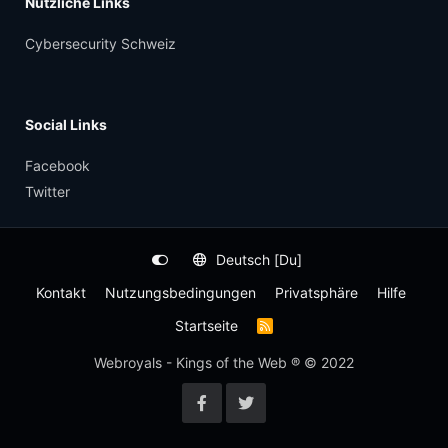
Nützliche Links
Cybersecurity Schweiz
Social Links
Facebook
Twitter
Deutsch [Du]
Kontakt
Nutzungsbedingungen
Privatsphäre
Hilfe
Startseite
R
S
S
Webroyals - Kings of the Web ® © 2022
-
F
e
e
d