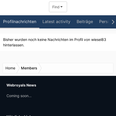
Find
Profilnachrichten
Latest activity
Beiträge
Persönli
Bisher wurden noch keine Nachrichten im Profil von wiesel83
hinterlassen.
Home
Members
Webroyals News
Coming soon...