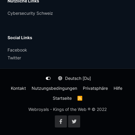
Nützliche Links
Cybersecurity Schweiz
Social Links
Facebook
Twitter
Deutsch [Du]
Kontakt
Nutzungsbedingungen
Privatsphäre
Hilfe
Startseite
R
S
S
Webroyals - Kings of the Web ® © 2022
-
F
e
e
d