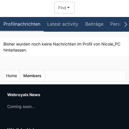
Find
Profilnachrichten
Latest activity
Beiträge
Persönli
Bisher wurden noch keine Nachrichten im Profil von Nicole_PC
hinterlassen.
Home
Members
Webroyals News
Coming soon...