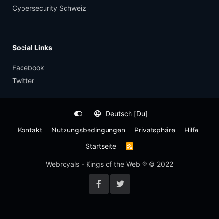
Cybersecurity Schweiz
Social Links
Facebook
Twitter
Deutsch [Du]
Kontakt
Nutzungsbedingungen
Privatsphäre
Hilfe
Startseite
R
S
S
Webroyals - Kings of the Web ® © 2022
-
F
e
e
d