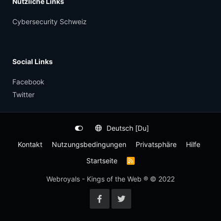
Nützliche Links
Cybersecurity Schweiz
Social Links
Facebook
Twitter
Deutsch [Du]
Kontakt
Nutzungsbedingungen
Privatsphäre
Hilfe
Startseite
R
S
S
Webroyals - Kings of the Web ® © 2022
-
F
e
e
d