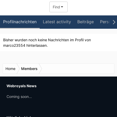
Find
Profilnachrichten
Latest activity
Beiträge
Persönli
Bisher wurden noch keine Nachrichten im Profil von
marco23554 hinterlassen.
Home
Members
Webroyals News
Coming soon...