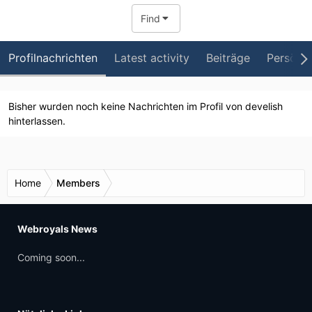
Find
Profilnachrichten
Latest activity
Beiträge
Persönli
Bisher wurden noch keine Nachrichten im Profil von develish
hinterlassen.
Home
Members
Webroyals News
Coming soon...