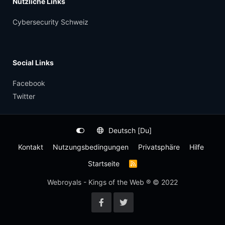
Nützliche Links
Cybersecurity Schweiz
Social Links
Facebook
Twitter
Deutsch [Du]
Kontakt
Nutzungsbedingungen
Privatsphäre
Hilfe
Startseite
R
S
S
Webroyals - Kings of the Web ® © 2022
-
F
e
e
d