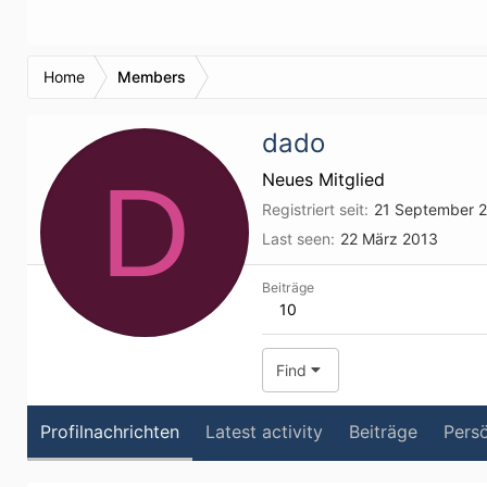
Home
Members
dado
D
Neues Mitglied
Registriert seit
21 September 
Last seen
22 März 2013
Beiträge
10
Find
Profilnachrichten
Latest activity
Beiträge
Persö