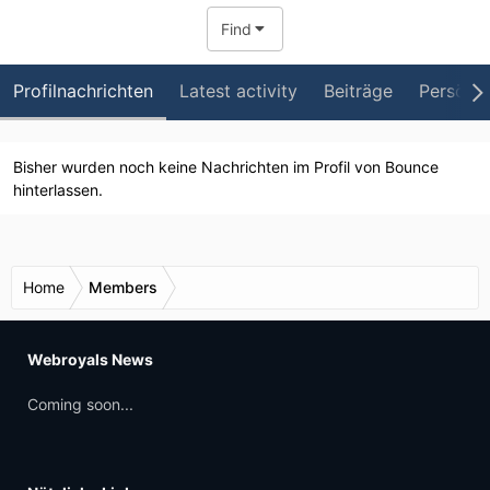
Find
Profilnachrichten
Latest activity
Beiträge
Persönli
Bisher wurden noch keine Nachrichten im Profil von Bounce
hinterlassen.
Home
Members
Webroyals News
Coming soon...