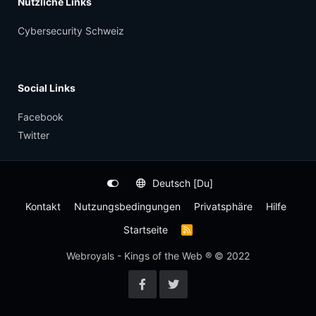
Nützliche Links
Cybersecurity Schweiz
Social Links
Facebook
Twitter
Deutsch [Du]
Kontakt
Nutzungsbedingungen
Privatsphäre
Hilfe
Startseite
R
S
S
Webroyals - Kings of the Web ® © 2022
-
F
e
e
d