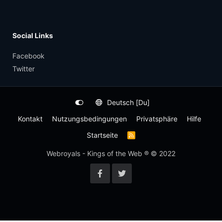
Social Links
Facebook
Twitter
Deutsch [Du]
Kontakt
Nutzungsbedingungen
Privatsphäre
Hilfe
Startseite
R
S
S
Webroyals - Kings of the Web ® © 2022
-
F
e
e
d